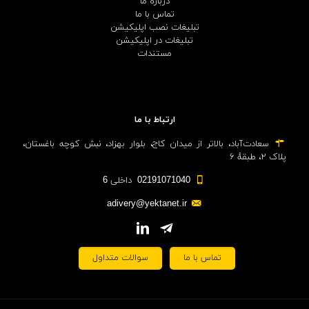
درباره ما
تماس با ما
تبلیغات نصب اپلیکیشن
تبلیغات در اپلیکیشن
مستندات
ارتباط با ما
سعادت‌آباد، بالاتر از میدان کاج، بلوار بهزاد، نبش کوچه باغستان،
پلاک ۲، طبقهٔ ۶
02191071040 داخلی 6
adivery@yektanet.ir
تماس با ما
سوالات متداول