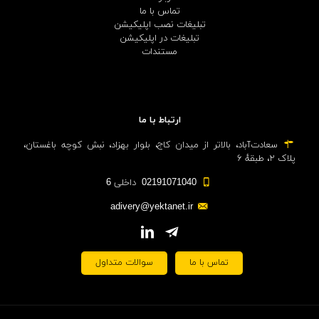
تماس با ما
تبلیغات نصب اپلیکیشن
تبلیغات در اپلیکیشن
مستندات
ارتباط با ما
سعادت‌آباد، بالاتر از میدان کاج، بلوار بهزاد، نبش کوچه باغستان،
پلاک ۲، طبقهٔ ۶
02191071040 داخلی 6
adivery@yektanet.ir
تماس با ما
سوالات متداول