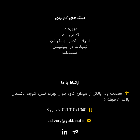
لینک‌های کاربردی
درباره ما
تماس با ما
تبلیغات نصب اپلیکیشن
تبلیغات در اپلیکیشن
مستندات
ارتباط با ما
سعادت‌آباد، بالاتر از میدان کاج، بلوار بهزاد، نبش کوچه باغستان،
پلاک ۲، طبقهٔ ۶
02191071040 داخلی 6
adivery@yektanet.ir