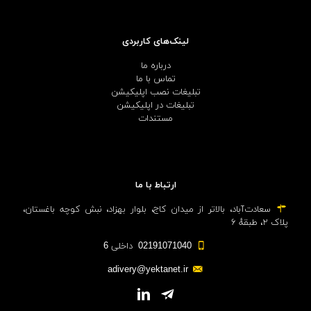
لینک‌های کاربردی
درباره ما
تماس با ما
تبلیغات نصب اپلیکیشن
تبلیغات در اپلیکیشن
مستندات
ارتباط با ما
سعادت‌آباد، بالاتر از میدان کاج، بلوار بهزاد، نبش کوچه باغستان،
پلاک ۲، طبقهٔ ۶
02191071040 داخلی 6
adivery@yektanet.ir