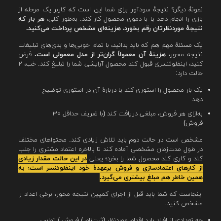
نمونهٔ دیگر؟ نتیجهٔ سودآور برای شما این است که کاربر یک مرحله از
بازی را انجام دهد یا با دموی محصول کار کند. به‌طور کلی،
هر بار که
نتیجهٔ موردنظرتان رقم بخورد، هزینه‌ای مشخص پرداخت می‌کنید.
یک مسئلهٔ مهم هم که باید بدانید، با تمام خوبی‌ها و بدی‌های تبلیغات
نتیجه محور،
هزینهٔ آن معمولاً گران‌تر از مدل معمولی است.
فرض
کنید، اینفلوئنسری قبول کند محصول آرایشی شما را تبلیغ کند. خب، ۲
حالت دارد:
یک بار محصول را استوری کند یا دربارهٔ آن در استوری توضیح
دهد
به‌ازای هر فروش، مبلغی دریافت کند (با تعریف حداقل ۳۰
فروش)
مشخص است در حالت دوم باید تلاش زیادی کند. محتواهای مختلف
در طول مدت‌زمان مشخصی آماده کند تا بالاخره اعتماد مشتری را جلب
کند و کاری کند محصول شما را بخرد؛ یعنی
در این حالت مقدار زیادی
از کارهای اعتمادسازی و فروش برعهدهٔ خود اینفلوئنسر است؛ به
همین خاطر هم مبلغ بیشتری می‌گیرد.
اینجاست که شما باید قبل از اجرای کمپین نتیجه محور، برخی اعداد را
مشخص کنید:
چه تعدادی از افراد باید اقدام موردنظر (ثبت‌نام / فروش / تماس