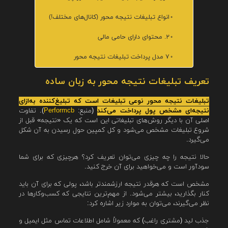
انواع تبلیغات نتیجه محور (کانال‌های مختلف!)
۲. محتوای دارای حامی مالی
۷ مدل پرداخت تبلیغات نتیجه محور
تعریف تبلیغات نتیجه محور به زبان ساده
تبلیغات نتیجه محور نوعی تبلیغات است که تبلیغ‌کننده به‌ازای
نتیجه‌ای مشخص پول پرداخت می‌کند
(منبع:
Performcb
). تفاوت
اصلی آن با دیگر روش‌های تبلیغاتی این است که یک «نتیجه» قبل از
شروع تبلیغات مشخص می‌شود و کل کمپین حول رسیدن به آن شکل
می‌گیرد.
حالا نتیجه را چه چیزی می‌توان تعریف کرد؟ هرچیزی که برای شما
سودآور است و می‌خواهید برای آن خرج کنید.
مشخص است که هرقدر نتیجه ارزشمندتر باشد، پولی که برای آن باید
کنار بگذارید، بیشتر می‌شود. از مهم‌ترین نتایجی که کسب‌وکارها در
نظر می‌گیرند، می‌توان به موارد زیر اشاره کرد:
جذب لید (مشتری راغب) که معمولاً شامل اطلاعات تماس مثل ایمیل و