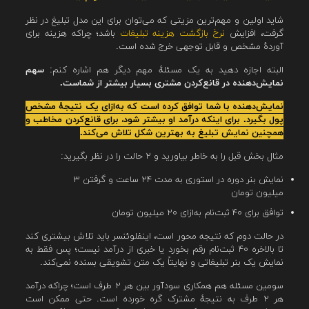
شاید اولین و مهم‌ترین مزیتی که می‌توان برای این مدل تبلیغ در نظر
گرفت، افزایش
نرخ بازگشت هزینه تبلیغات
باشد؛ چراکه هزینه برای
آوردهٔ مشخص و قابل توجهی خرج شده است.
البته اجازه دهید به یک مسئلهٔ مهم دیگر هم اشاره کنم:
سهم
نمایش‌دهنده در قانع‌کردن مشتری بسیار بیشتر از شماست.
نمایش‌دهنده با شما توافق کرده است که به‌ازای یک نتیجهٔ مشخص
پول بگیرد. برای اینکه درآمد او بیشتر شود، برای قانع‌کردن مخاطب و
همچنین نمایش تبلیغ به بهترین شکل تلاش می‌کند.
مثال بخش قبل را به خاطر بیاورید و ۲ حالت را در نظر بگیرید:
نمایش بنر دوره در استوری به مدت ۲۴ ساعت و گرفتن ۳
میلیون تومان
توافق‌ برای ۴۰ ثبت‌نام به‌ازای ۲۰ میلیون تومان
در حالت دوم که نتیجه محور است، اینفلوئنسر باید تلاش بیشتری کند
تا بالاخره ۴۰ ثبت‌نام رقم بخورد یا خبری از درآمد نیست؛ پس فقط به
نمایش یک بنر تبلیغاتی و نهایتاً یک متن تشویقی بسنده نمی‌کند.
سومین مسئله هم همکاری سودآور بین هر ۲ طرف است؛ چراکه درآمد
هر ۲ طرف به نتیجهٔ مشترک گره خورده است. حتی ممکن است