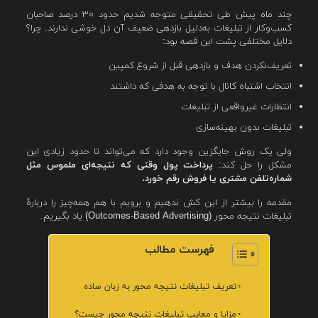
چند ماه پیش طی تحقیقی متوجه شدیم حدود ۳۰ درصد صاحبان
کسب‌وکار از تبلیغات به‌دلیل بازدهی ضعیف آن دل خوشی ندارند. چرا؟
دلایل مختلفی پشت این قصه بود:
تعریف‌نکردن هدف و بازدهی قبل از شروع کمپین
انتخاب اشتباه کانال با توجه به هدفی که داشتند
انتظارات غیرواقعی از تبلیغات
تبلیغات بدون بهینه‌سازی
ولی یک روش جایگزین وجود دارد که می‌تواند تا حدود زیادی این
مشکل را حل کند:
پرداخت پول وقتی که نتیجه‌ای ملموس مثل
شماره‌تلفن مشتری یا فروش رقم خورد.
مقدمه را بیشتر از این کش ندهیم و برویم با هم همه‌چیز را دربارهٔ
تبلیغات نتیجه محور (Outcomes-Based Advertising) یاد بگیریم.
فهرست مطالب
تعریف تبلیغات نتیجه محور به زبان ساده
مزایا و معایب تبلیغات نتیجه محور چیست؟