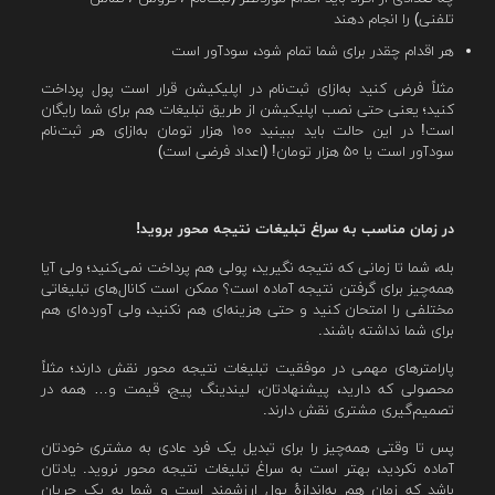
تلفنی) را انجام دهند
هر اقدام چقدر برای شما تمام شود، سودآور است
مثلاً فرض کنید به‌ازای ثبت‌نام در اپلیکیشن قرار است پول پرداخت
کنید؛ یعنی حتی نصب اپلیکیشن از طریق تبلیغات هم برای شما رایگان
است! در این حالت باید ببینید ۱۰۰ هزار تومان به‌ازای هر ثبت‌نام
سودآور است یا ۵۰ هزار تومان! (اعداد فرضی است)
در زمان مناسب به سراغ تبلیغات نتیجه محور بروید!
بله، شما تا زمانی که نتیجه نگیرید، پولی هم پرداخت نمی‌کنید؛ ولی آیا
همه‌چیز برای گرفتن نتیجه آماده است؟ ممکن است کانال‌های تبلیغاتی
مختلفی را امتحان کنید و حتی هزینه‌ای هم نکنید، ولی آورده‌ای هم
برای شما نداشته باشند.
پارامترهای مهمی در موفقیت تبلیغات نتیجه محور نقش دارند؛ مثلاً
محصولی که دارید، پیشنهادتان، لیندینگ پیج، قیمت و… همه در
تصمیم‌گیری مشتری نقش دارند.
پس تا وقتی همه‌چیز را برای تبدیل یک فرد عادی به مشتری خودتان
آماده نکردید، بهتر است به سراغ تبلیغات نتیجه محور نروید. یادتان
باشد که زمان هم به‌اندازهٔ پول ارزشمند است و شما به یک جریان