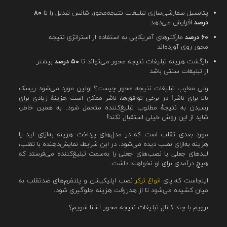
پتانسیل سفارشی‌سازی تبلیغات نتیجه‌محور، شانس تبدیل را تا
۸۰
درصد
افزایش می‌دهد
۶۰ درصد
مارکترهای آمریکایی به استفاده از استراتژی نتیجه‌
محور روی آورده‌اند
بازگشت هزینه تبلیغات نتیجه محور می‌تواند تا
۵۰ درصد
بیشتر
از تبلیغات سنتی باشد
ولی معایب تبلیغات نتیجه محور چیست؟ اولین مورد می‌شود ریسک
بالا برای ناشر! در برخی توافق‌ها، ناشر ممکن است هزینهٔ زیادی برای
رسیدن به نتیجهٔ مطلوب تبلیغ‌کننده متحمل شود. به همین خاطر،
شاید از این روش خیلی استقبال نکند!
مورد بعدی تقلب است که در مدل‌های پرداخت هزینه به‌ازای لید یا
هزینه به‌ازای نصب دیده می‌شود. در این شرایط، نمایش‌دهنده با تقلب،
لیدهای جعلی یا نصب‌های جعلی را به‌سمت تبلیغ‌کننده می‌فرستد که
هیچ درآمدی برای او نخواهند داشت.
اینجاست که پای
انواع ترکر
نصب اپلیکیشن و پلتفرم‌های ضدتقلب به
میان کشیده می‌شود تا از هدررفت هزینه جلوگیری شود.
برویم با چند کانال تبلیغات نتیجه محور آشنا شویم؟